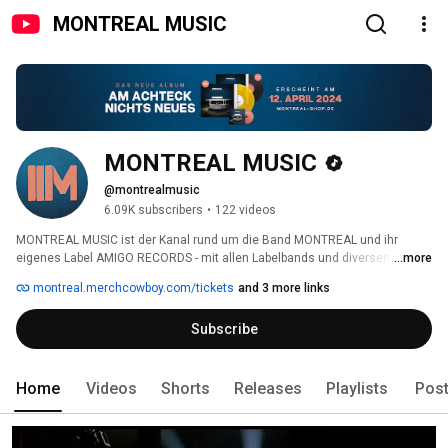
MONTREAL MUSIC
MONTREAL MUSIC
@montrealmusic
6.09K subscribers
•
122 videos
MONTREAL MUSIC ist der Kanal rund um die Band MONTREAL und ihr 
eigenes Label AMIGO RECORDS - mit allen Labelbands und diversen 
...more
Freunden des Hauses! 
montreal.merchcowboy.com/tickets
and 3 more links
Subscribe
Home
Videos
Shorts
Releases
Playlists
Pos