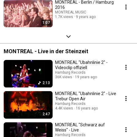
MONTREAL - Berlin / Hamburg
2016
MONTREAL MUSIC
1.7K views
9 years ago
1:07
MONTREAL - Live in der Steinzeit
MONTREAL "Ubahnlinie 2" -
Videoclip offiziell
Hamburg Records
36K views
19 years ago
2:13
MONTREAL "Ubahnlinie 2" - Live
Trebur Open Air
Hamburg Records
4.4K views
16 years ago
2:47
MONTREAL "Schwarz auf
Weiss" - Live
Hamburg Records