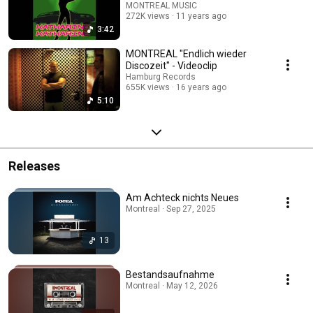
MONTREAL MUSIC
272K views
11 years ago
3:42
MONTREAL "Endlich wieder
Discozeit" - Videoclip
Hamburg Records
655K views
16 years ago
5:10
Releases
Am Achteck nichts Neues
Montreal · Sep 27, 2025
13
Bestandsaufnahme
Montreal · May 12, 2026